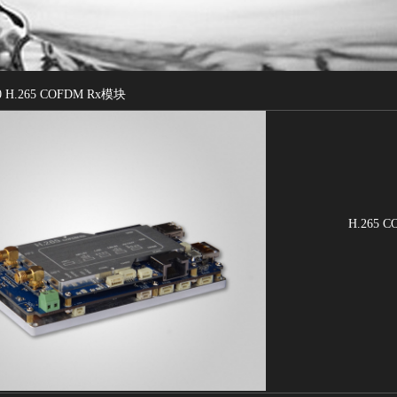
0 H.265 COFDM Rx模块
H.265 