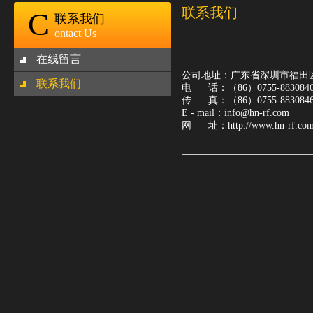
联系我们
C
联系我们
ontact Us
在线留言
公司地址：广东省深圳市福田区车
联系我们
电 话：（86）0755-8830846
传 真：（86）0755-8830846
E - mail：
info@hn-rf.com
网 址：
http://w
ww.hn-rf.co